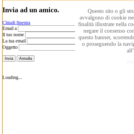
Invia ad un amico.
Questo sito o gli str
avvalgono di cookie nec
Chiudi finestra
finalità illustrate nella 
Email a
negare il consenso co
Il tuo nome
questo banner, scorrendo
La tua email
o proseguendo la navig
Oggetto
all
Invia
Annulla
leg
Loading...