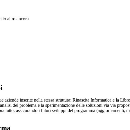
lto altro ancora
i
i due aziende inserite nella stessa struttura: Rinascita Informatica e la Lib
 l'analisi del problema e la sperimentazione delle soluzioni via via propo
prattutto, assicurando i futuri sviluppi del programma (aggiornamenti, mi
orma