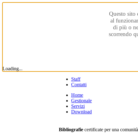
Questo sito 
al funzionam
di più o n
scorrendo qu
Loading...
Staff
Contatti
Home
Gestionale
Servizi
Download
Bibliografie
certificate per una comunit