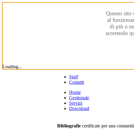
Questo sito 
al funzionam
di più o n
scorrendo qu
Loading...
Staff
Contatti
Home
Gestionale
Servizi
Download
Bibliografie
certificate per una comunit